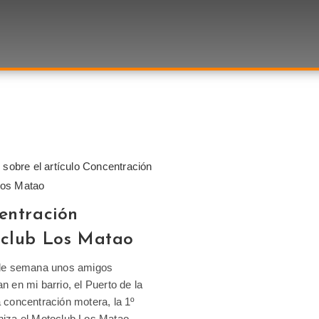
entración
club Los Matao
 de semana unos amigos
n en mi barrio, el Puerto de la
 concentración motera, la 1º
niza el Motoclub Los Matao.