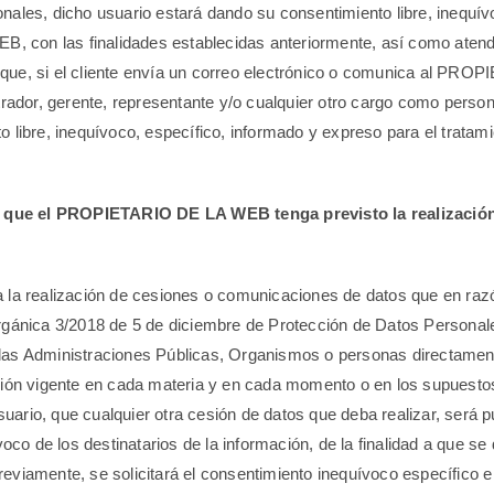
s, dicho usuario estará dando su consentimiento libre, inequívoc
 con las finalidades establecidas anteriormente, así como atend
, si el cliente envía un correo electrónico o comunica al PRO
dor, gerente, representante y/o cualquier otro cargo como person
to libre, inequívoco, específico, informado y expreso para el tra
los que el PROPIETARIO DE LA WEB tenga previsto la realizació
a realización de cesiones o comunicaciones de datos que en raz
rgánica 3/2018 de 5 de diciembre de Protección de Datos Personales
n las Administraciones Públicas, Organismos o personas directa
ación vigente en cada materia y en cada momento o en los supuest
o, que cualquier otra cesión de datos que deba realizar, será pu
 de los destinatarios de la información, de la finalidad a que se d
reviamente, se solicitará el consentimiento inequívoco específico