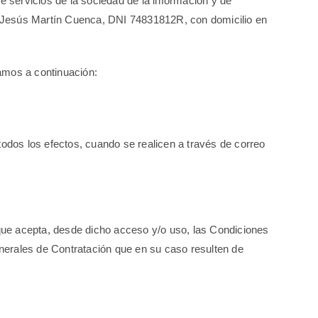
ervicios de la sociedad de la información y de
do Jesús Martín Cuenca, DNI 74831812R, con domicilio en
amos a continuación:
dos los efectos, cuando se realicen a través de correo
ue acepta, desde dicho acceso y/o uso, las Condiciones
nerales de Contratación que en su caso resulten de