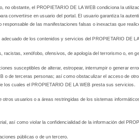
uito, no obstante, el PROPIETARIO DE LA WEB condiciona la utilizac
ra convertirse en usuario del portal. El usuario garantiza la auten
sponsable de las manifestaciones falsas o inexactas que realic
 adecuado de los contenidos y servicios del PROPIETARIO DE LA 
s, racistas, xenófobo, ofensivos, de apología del terrorismo o, en gen
uaciones susceptibles de alterar, estropear, interrumpir o generar e
 de terceras personas; así como obstaculizar el acceso de otros u
 de los cuales el PROPIETARIO DE LA WEB presta sus servicios.
o de otros usuarios o a áreas restringidas de los sistemas inform
strial, así como violar la confidencialidad de la información del
raciones públicas o de un tercero.