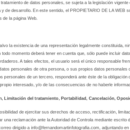
 tratamiento de datos personales, se sujeta a la legislación vigent
y de desarrollo. En este sentido, el PROPIETARIO DE LA WEB sólo
és de la página Web.
 la existencia de una representación legalmente constituida, ningú
n todo momento deberá tener en cuenta que, sólo puede incluir dato
aderos. A tales efectos, el usuario será el único responsable frent
tos personales de otra persona, o sus propios datos personales c
atos personales de un tercero, responderá ante éste de la obligaci
propio interesado, y/o de las consecuencias de no haberle informa
n, Limitación del tratamiento, Portabilidad, Cancelación, Oposi
lidad de ejercitar sus derechos de acceso, rectificación, limitació
ar una reclamación ante la Autoridad de Controla mediante escrit
correo dirigido a info@fernandomartinfotografia.com, adjuntando en