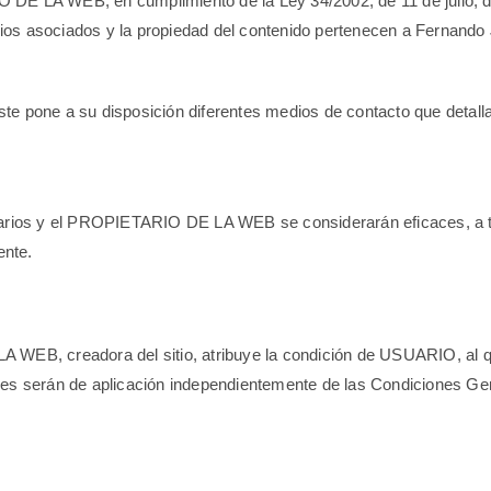
A WEB, en cumplimiento de la Ley 34/2002, de 11 de julio, de s
minios asociados y la propiedad del contenido pertenecen a Fernan
pone a su disposición diferentes medios de contacto que detall
uarios y el PROPIETARIO DE LA WEB se considerarán eficaces, a to
ente.
 WEB, creadora del sitio, atribuye la condición de USUARIO, al q
nes serán de aplicación independientemente de las Condiciones Ge